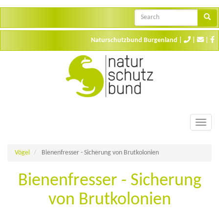
Direkt
Search
zum
Searc
Suche
Inhalt
Naturschutzbund Burgenland
|
|
|
Toggle
naviga
Vögel
Bienenfresser - Sicherung von Brutkolonien
Bienenfresser - Sicherung
von Brutkolonien